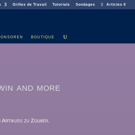
n
Grilles de Travail
Tutorials
Sondages
Articles 0
PONSOREN
BOUTIQUE
win and more
 Artikuss zu Zolwer.