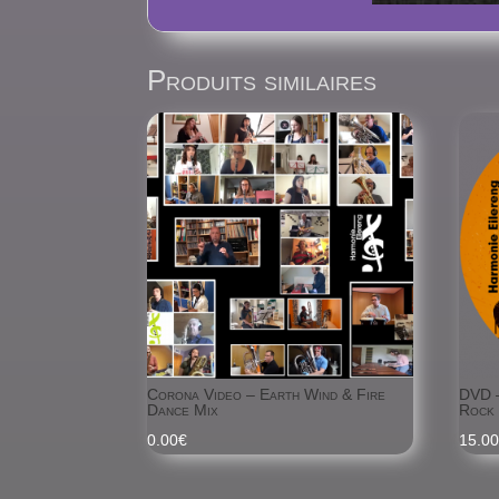
Produits similaires
Corona Video – Earth Wind & Fire
DVD –
Dance Mix
Rock
0.00
€
15.0