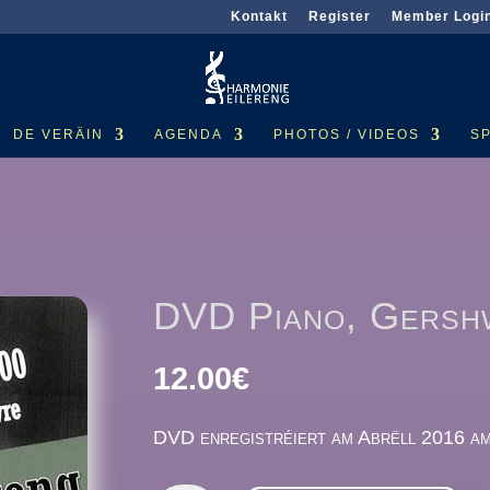
Kontakt
Register
Member Logi
DE VERÄIN
AGENDA
PHOTOS / VIDEOS
S
DVD Piano, Gersh
12.00
€
DVD enregistréiert am Abrëll 2016 am