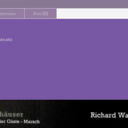
entaires
Avis (0)
Vocals)