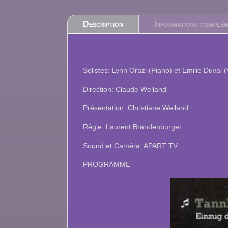
Description
Informations complém
Solistes: Lynn Orazi (Piano) et Emilie Duval (
Direction: Claude Weiland
Présentation: Christiane Weiland
Régie: Laurent Brandenburger
Sound et Caméra: APART TV
PROGRAMME