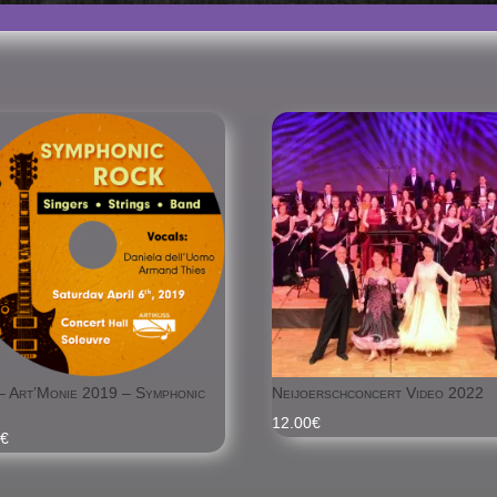
 Art’Monie 2019 – Symphonic
Neijoerschconcert Video 2022
12.00
€
0
€