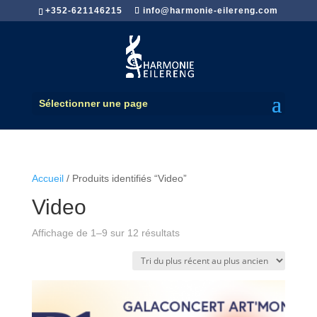
+352-621146215
info@harmonie-eilereng.com
Sélectionner une page
Accueil
/ Produits identifiés “Video”
Video
Trié
Affichage de 1–9 sur 12 résultats
du
plus
récent
au
plus