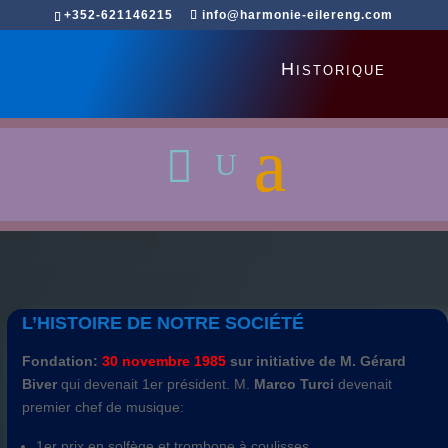
+352-621146215
info@harmonie-eilereng.com
Historique
L’HISTOIRE DE NOTRE SOCIÉTÉ
Fondation:
30 novembre 1985
sur initiative de M. Gérard
Biver
qui devenait 1er président. M.
Marco Turci
devenait
premier chef de musique:
1er prix en solfège et trombone à coulisses,