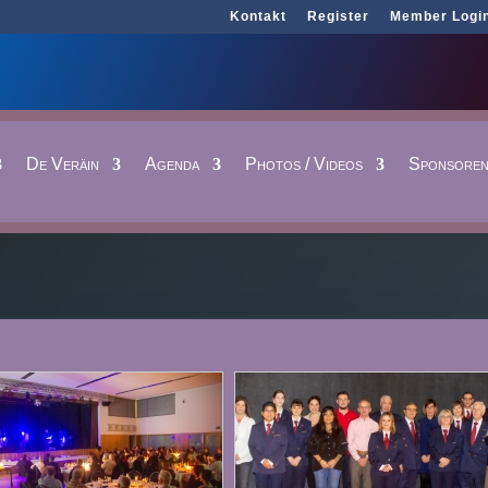
Kontakt
Register
Member Logi
De Veräin
Agenda
Photos / Videos
Sponsore