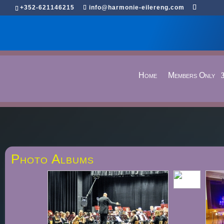
+352-621146215
info@harmonie-eilereng.com
Home
Members Only
Photo Albums