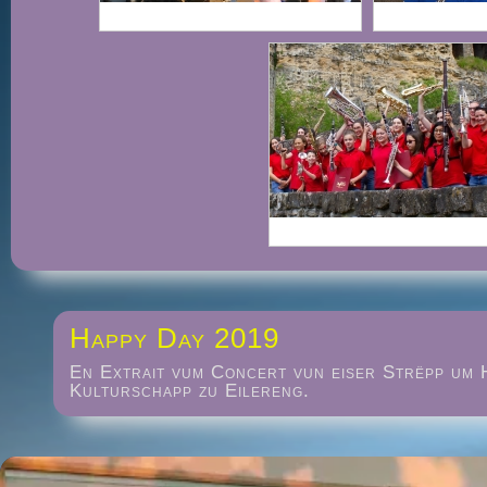
Happy Day 2019
En Extrait vum Concert vun eiser Strëpp um 
Kulturschapp zu Eilereng.