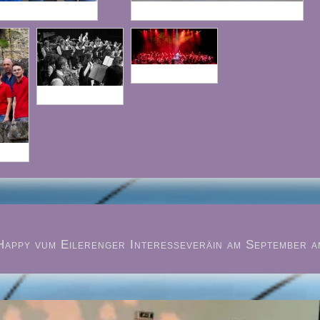
Happy vum Eilerenger Interesseveräin am September a