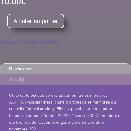
10.00
€
Ajouter au panier
quantité
de
Aktiv
Étiquette :
Carte membre
Memberskaart
Description
Avis (0)
Cette carte est dédiée exclusivement à nos membres
ACTIFS (Musicien(ne)s, chefs d'orchestre et membres du
conseil d'Administration) Elle est payable une fois par an.
La cotisation pour l'année 2022 s'élève à 10€. Ce montant a
été fixé lors de l'assemblée générale ordinaire du 6
novembre 2021.