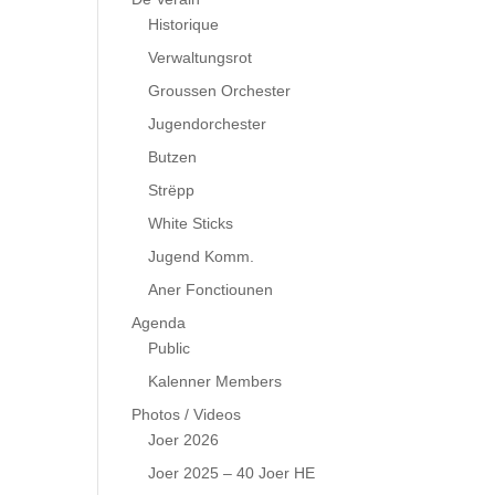
Historique
Verwaltungsrot
Groussen Orchester
Jugendorchester
Butzen
Strëpp
White Sticks
Jugend Komm.
Aner Fonctiounen
Agenda
Public
Kalenner Members
Photos / Videos
Joer 2026
Joer 2025 – 40 Joer HE