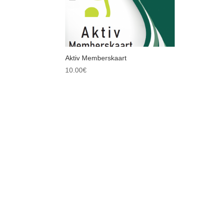
Aktiv Memberskaart
10.00
€