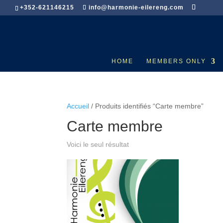
+352-621146215
info@harmonie-eilereng.com
HOME
MEMBERS ONLY
Accueil
/ Produits identifiés “Carte membre”
Carte membre
Voici le seul résultat