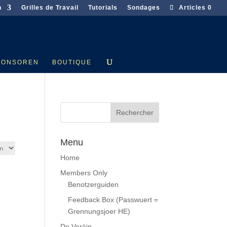
n
Grilles de Travail
Tutorials
Sondages
Articles 0
PONSOREN
BOUTIQUE
Menu
Home
Members Only
Benotzerguiden
Feedback Box (Passwuert =
Grennungsjoer HE)
De Veräin