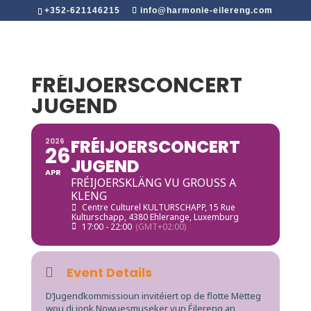
+352-621146215
info@harmonie-eilereng.com
FRÉIJOERSCONCERT
JUGEND
FRÉIJOERSCONCERT
2026
26
JUGEND
APR
FRÉIJOERSKLÄNG VU GROUSS A
KLENG
Centre Culturel KULTURSCHAPP
, 15 Rue
Kulturschapp, 4380 Ehlerange, Luxemburg
17:00 - 22:00
(GMT+02:00)
Event Details
D’Jugendkommissioun invitéiert op de flotte Mëtteg
wou di jonk Nowuesmuseker vun Éilereng an