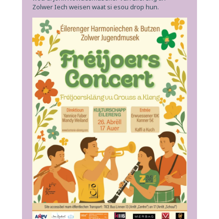
Zolwer Iech weisen waat si esou drop hun.