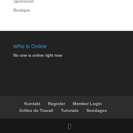
Sponsoren
Boutique
Who is Online
No one is online right now
Kontakt
Register
Member Login
Grilles de Travail
Tutorials
Sondages