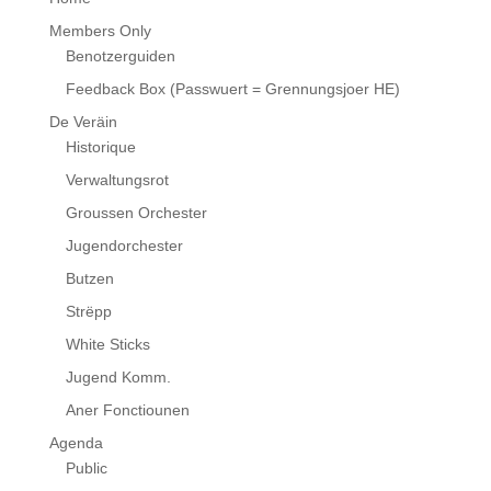
Members Only
Benotzerguiden
Feedback Box (Passwuert = Grennungsjoer HE)
De Veräin
Historique
Verwaltungsrot
Groussen Orchester
Jugendorchester
Butzen
Strëpp
White Sticks
Jugend Komm.
Aner Fonctiounen
Agenda
Public