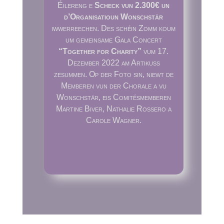
Éilereng e
Scheck vun 2.300€ un
d’Organisatioun Wonschstär
iwwerreechen. Des schéin Zomm koum
um gemeinsame Gala Concert
“Together for Charity”
vum 17.
Dezember 2022 am Artikuss
zesummen. Op der Foto sin, niewt de
Memberen vun der Chorale a vu
Wonschstär, eis Comitésmemberen
Martine Biver, Nathalie Rossero a
Carole Wagner.