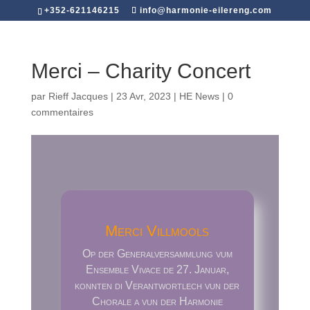
+352-621146215
info@harmonie-eilereng.com
Merci – Charity Concert
par
Rieff Jacques
|
23 Avr, 2023
|
HE News
|
0
commentaires
Merci Villmools
Op der Generalversammlung vum
Ensemble Vivace de 27. Januar,
konnten di Verantwortlech vun der
Chorale a vun der Harmonie