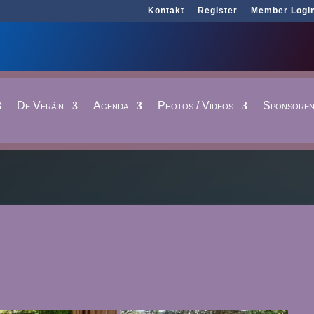
Kontakt
Register
Member Logi
De Veräin
Agenda
Photos / Videos
Sponsore