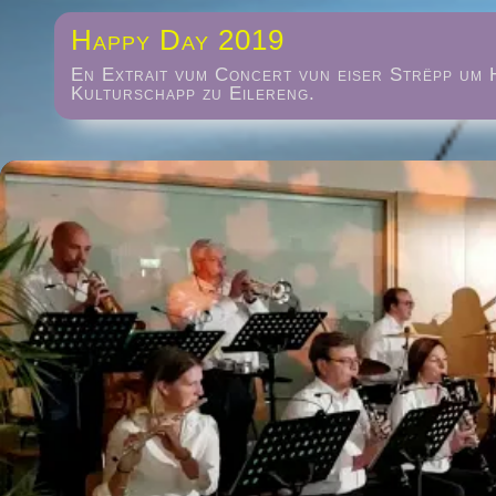
Happy Day 2019
En Extrait vum Concert vun eiser Strëpp um 
Kulturschapp zu Eilereng.