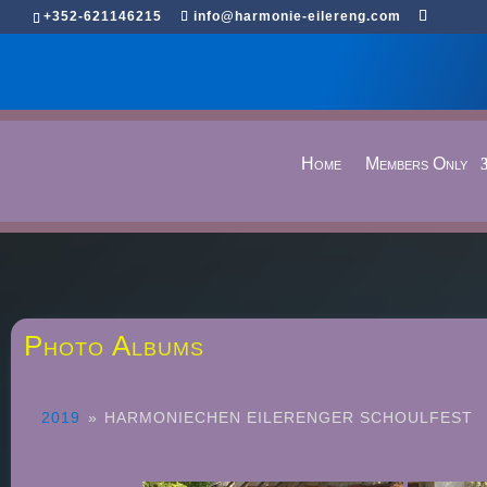
+352-621146215
info@harmonie-eilereng.com
Home
Members Only
Photo Albums
2019
»
HARMONIECHEN EILERENGER SCHOULFEST