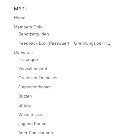
Menu
Home
Members Only
Benotzerguiden
Feedback Box (Passwuert = Grennungsjoer HE)
De Veräin
Historique
Verwaltungsrot
Groussen Orchester
Jugendorchester
Butzen
Strëpp
White Sticks
Jugend Komm.
Aner Fonctiounen