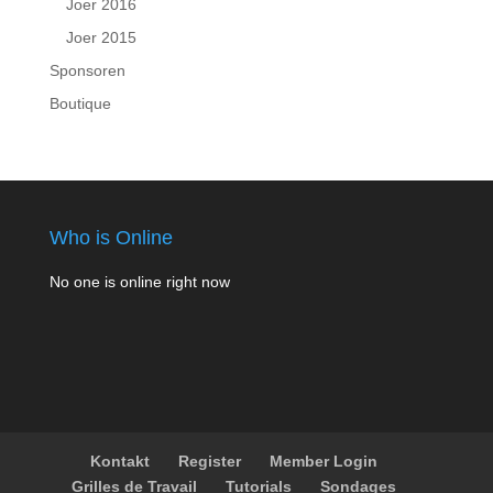
Joer 2016
Joer 2015
Sponsoren
Boutique
Who is Online
No one is online right now
Kontakt
Register
Member Login
Grilles de Travail
Tutorials
Sondages