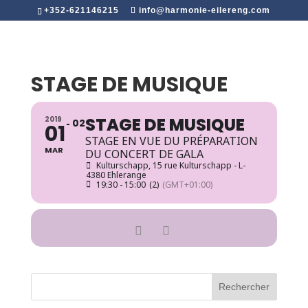
+352-621146215
info@harmonie-eilereng.com
STAGE DE MUSIQUE
STAGE DE MUSIQUE
2019
02
01
STAGE EN VUE DU PRÉPARATION
MAR
DU CONCERT DE GALA
Kulturschapp
, 15 rue Kulturschapp - L-
4380 Ehlerange
19:30 - 15:00
(2)
(GMT+01:00)