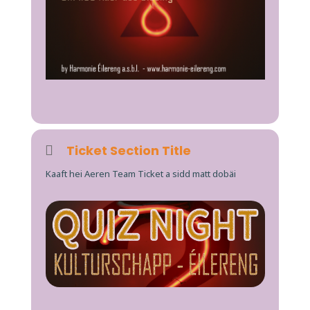
Ticket Section Title
Kaaft hei Aeren Team Ticket a sidd matt dobäi