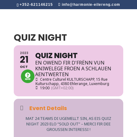
+352-621146215
info@harmonie-eilereng.com
QUIZ NIGHT
QUIZ NIGHT
2023
21
EN OWEND FIR D'FRËNN VUN
OCT
KNIWELEGE FROEN A SCHLAUEN
AENTWERTEN
Centre Culturel KULTURSCHAPP
, 15 Rue
Kulturschapp, 4380 Ehlerange, Luxemburg
19:00
(GMT+02:00)
Event Details
MAT 24 TEAMS DI UGEMELLT SIN, AS EIS QUIZ
NIGHT 2023 ELO “SOLD OUT” – MERCI FIR DEE
GROUSSEN INTERESSI !