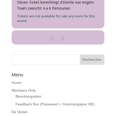
Dësen Ticket berechtegt d'Entrée vun engem
Team zwescht 4 a 6 Persounen
Tickets are not available for sale any more for this
event!
Menu
Home
Members Only
Benotzerguiden
Feedback Box (Passwuert = Grennungsjoer HE)
De Veräin