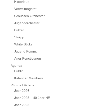
Historique
Verwaltungsrot
Groussen Orchester
Jugendorchester
Butzen
Strëpp
White Sticks
Jugend Komm.
Aner Fonctiounen
Agenda
Public
Kalenner Members
Photos / Videos
Joer 2026
Joer 2025 – 40 Joer HE
Joer 2025