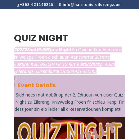
+352-621146215
info@harmonie-eilereng.com
QUIZ NIGHT
2022
22
oct
19:00
Quiz Night
En Owend fir d'Frënn vun
kniwelege Froen a schlauen Aentwerten
Centre
Culturel KULTURSCHAPP
, 15 Rue Kulturschapp, 4380
Ehlerange, Luxemburg
19:00
(GMT+02:00)
Event Details
Sidd nees mat dobäi op der 2. Editioun vun eiser Quiz
Night zu Eilereng. Kniwweleg Froen fir schlau Käpp. Fir
dest Joer sin elo leider all d’Reservatiounen komplett.