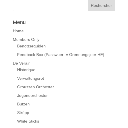
Menu
Home
Members Only
Benotzerguiden
Feedback Box (Passwuert = Grennungsjoer HE)
De Veräin
Historique
Verwaltungsrot
Groussen Orchester
Jugendorchester
Butzen
Strëpp
White Sticks