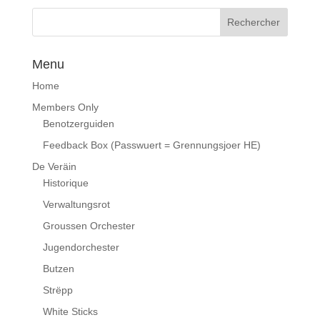
Menu
Home
Members Only
Benotzerguiden
Feedback Box (Passwuert = Grennungsjoer HE)
De Veräin
Historique
Verwaltungsrot
Groussen Orchester
Jugendorchester
Butzen
Strëpp
White Sticks