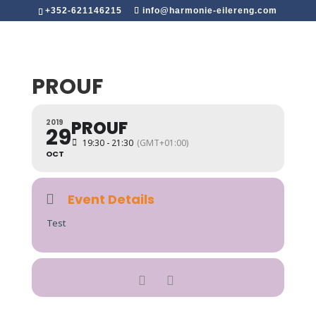
+352-621146215
info@harmonie-eilereng.com
PROUF
PROUF
2019
29
19:30 - 21:30
(GMT+01:00)
OCT
Event Details
Test