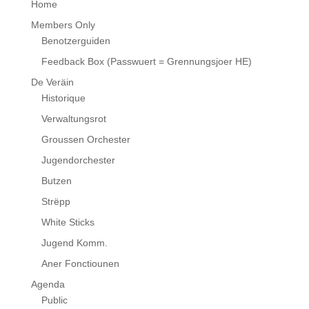
Home
Members Only
Benotzerguiden
Feedback Box (Passwuert = Grennungsjoer HE)
De Veräin
Historique
Verwaltungsrot
Groussen Orchester
Jugendorchester
Butzen
Strëpp
White Sticks
Jugend Komm.
Aner Fonctiounen
Agenda
Public