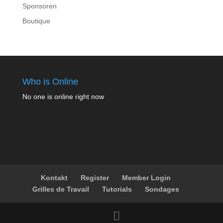
Sponsoren
Boutique
Who is Online
No one is online right now
Kontakt
Register
Member Login
Grilles de Travail
Tutorials
Sondages