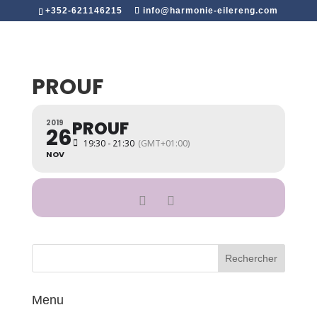
+352-621146215
info@harmonie-eilereng.com
PROUF
PROUF
2019
26
19:30 - 21:30
(GMT+01:00)
NOV
Menu