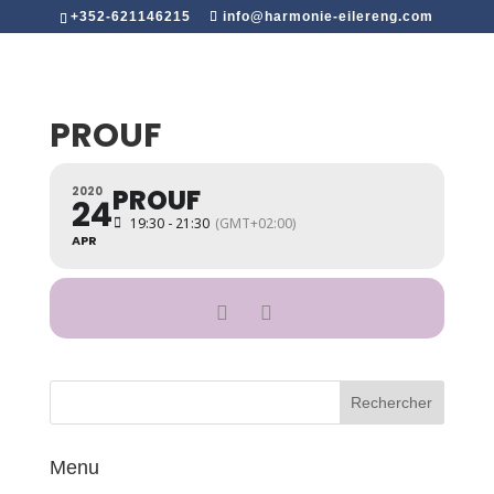
+352-621146215
info@harmonie-eilereng.com
PROUF
PROUF
2020
24
19:30 - 21:30
(GMT+02:00)
APR
Menu