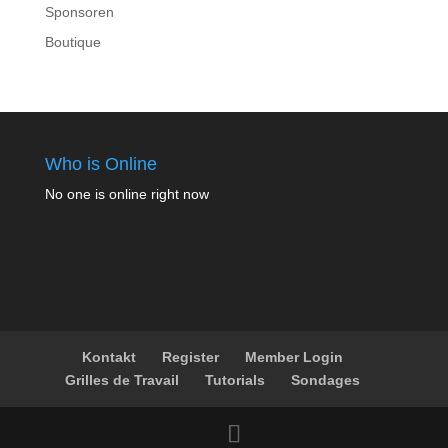
Sponsoren
Boutique
Who is Online
No one is online right now
Kontakt
Register
Member Login
Grilles de Travail
Tutorials
Sondages