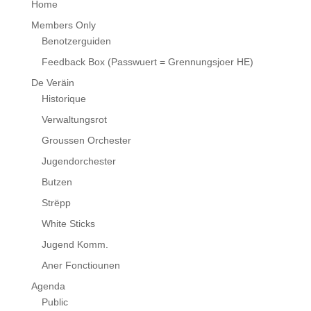
Home
Members Only
Benotzerguiden
Feedback Box (Passwuert = Grennungsjoer HE)
De Veräin
Historique
Verwaltungsrot
Groussen Orchester
Jugendorchester
Butzen
Strëpp
White Sticks
Jugend Komm.
Aner Fonctiounen
Agenda
Public