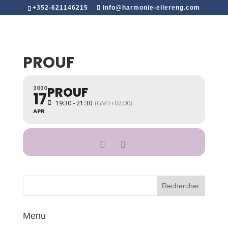
+352-621146215
info@harmonie-eilereng.com
PROUF
PROUF
2020
17
19:30 - 21:30
(GMT+02:00)
APR
Menu