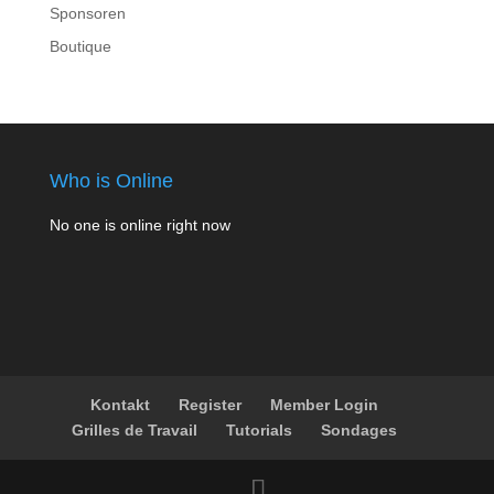
Sponsoren
Boutique
Who is Online
No one is online right now
Kontakt
Register
Member Login
Grilles de Travail
Tutorials
Sondages