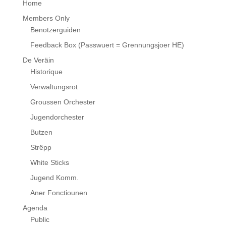
Home
Members Only
Benotzerguiden
Feedback Box (Passwuert = Grennungsjoer HE)
De Veräin
Historique
Verwaltungsrot
Groussen Orchester
Jugendorchester
Butzen
Strëpp
White Sticks
Jugend Komm.
Aner Fonctiounen
Agenda
Public