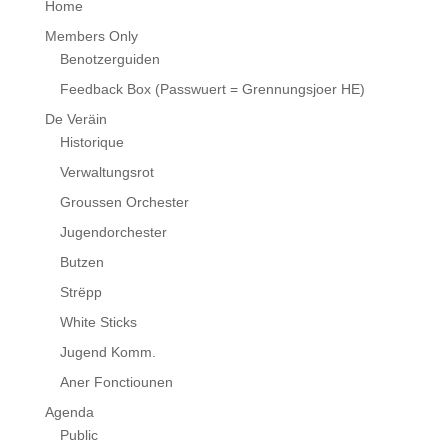
Home
Members Only
Benotzerguiden
Feedback Box (Passwuert = Grennungsjoer HE)
De Veräin
Historique
Verwaltungsrot
Groussen Orchester
Jugendorchester
Butzen
Strëpp
White Sticks
Jugend Komm.
Aner Fonctiounen
Agenda
Public