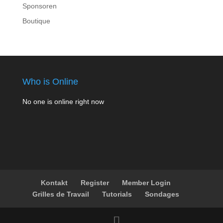
Sponsoren
Boutique
Who is Online
No one is online right now
Kontakt
Register
Member Login
Grilles de Travail
Tutorials
Sondages