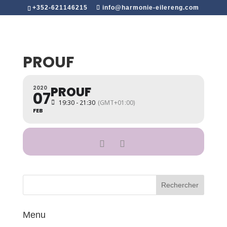
+352-621146215
info@harmonie-eilereng.com
PROUF
PROUF
2020
07
19:30 - 21:30
(GMT+01:00)
FEB
Menu