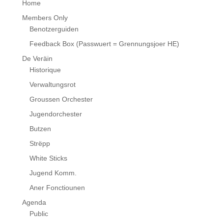
Home
Members Only
Benotzerguiden
Feedback Box (Passwuert = Grennungsjoer HE)
De Veräin
Historique
Verwaltungsrot
Groussen Orchester
Jugendorchester
Butzen
Strëpp
White Sticks
Jugend Komm.
Aner Fonctiounen
Agenda
Public