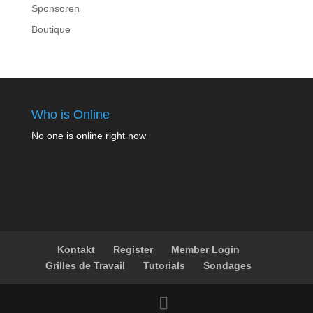
Sponsoren
Boutique
Who is Online
No one is online right now
Kontakt
Register
Member Login
Grilles de Travail
Tutorials
Sondages