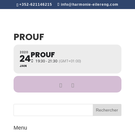
+352-621146215
info@harmonie-eilereng.com
PROUF
PROUF
2020
24
19:30 - 21:30
(GMT+01:00)
JAN
Menu