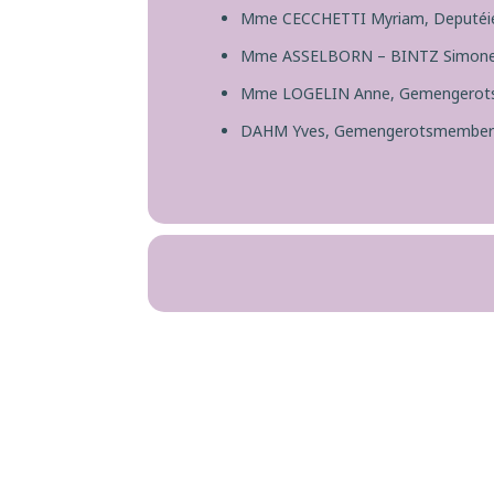
Mme CECCHETTI Myriam, Deputéi
Mme ASSELBORN – BINTZ Simone,
Mme LOGELIN Anne, Gemengero
DAHM Yves, Gemengerotsmembe