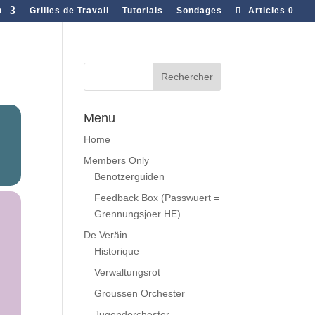
n
Grilles de Travail
Tutorials
Sondages
Articles 0
Menu
Home
Members Only
Benotzerguiden
Feedback Box (Passwuert =
Grennungsjoer HE)
De Veräin
Historique
Verwaltungsrot
Groussen Orchester
Jugendorchester