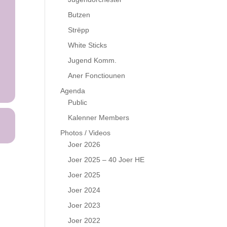
Butzen
Strëpp
White Sticks
Jugend Komm.
Aner Fonctiounen
Agenda
Public
Kalenner Members
Photos / Videos
Joer 2026
Joer 2025 – 40 Joer HE
Joer 2025
Joer 2024
Joer 2023
Joer 2022