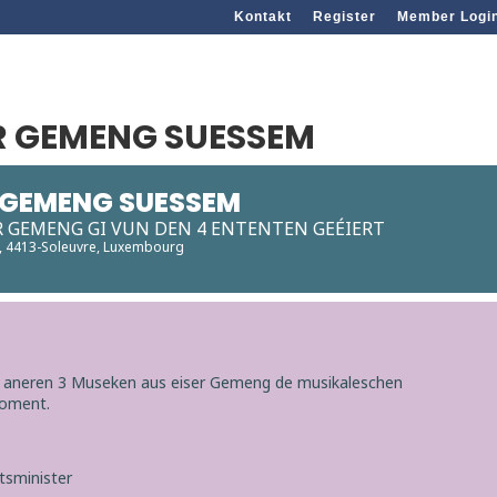
Kontakt
Register
Member Logi
R GEMENG SUESSEM
 GEMENG SUESSEM
R GEMENG GI VUN DEN 4 ENTENTEN GEÉIERT
en, 4413-Soleuvre, Luxembourg
n aneren 3 Museken aus eiser Gemeng de musikaleschen
Moment.
tsminister