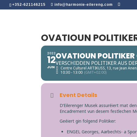
+352-621146215
info@harmonie-eilereng.com
OVATIOUN POLITIKE
OVATIOUN POLITIKER
2022
12
VERSCHIDDEN POLITIKER AUS DE
JUN
Centre Culturel ARTIKUSS
, 13, rue Jean An
10:30 - 13:00
(GMT+02:00)
Event Details
D’Eilerenger Musek assuréiert mat de
Encadrement vun desem festlechen 
Geéiert gin folgend Politiker:
ENGEL Georges, Aarbechts- a Spor