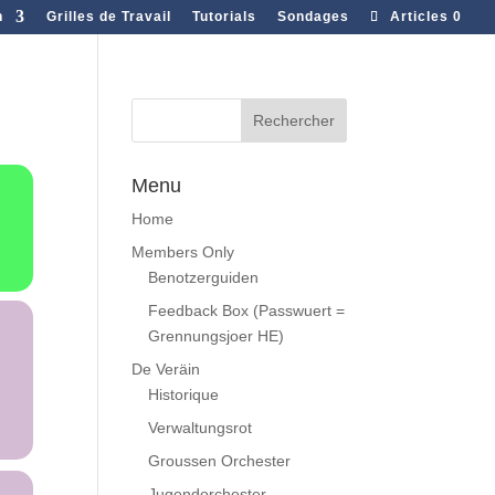
n
Grilles de Travail
Tutorials
Sondages
Articles 0
Menu
Home
Members Only
Benotzerguiden
Feedback Box (Passwuert =
Grennungsjoer HE)
De Veräin
Historique
Verwaltungsrot
Groussen Orchester
Jugendorchester