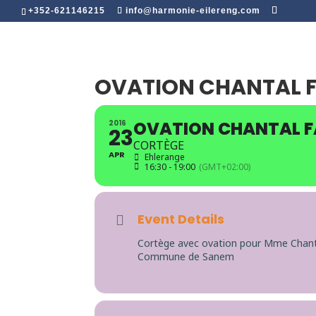
+352-621146215
info@harmonie-eilereng.com
OVATION CHANTAL 
OVATION CHANTAL 
2016
23
CORTÈGE
APR
Ehlerange
16:30 - 19:00
(GMT+02:00)
Event Details
Cortège avec ovation pour Mme Chant
Commune de Sanem