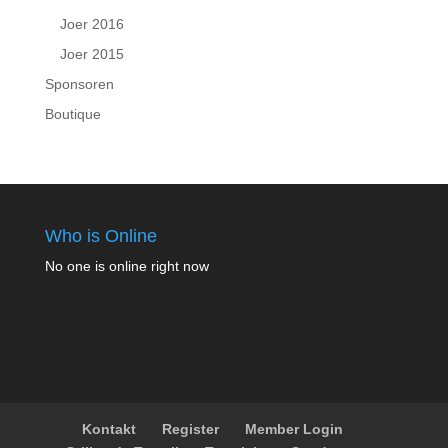
Joer 2016
Joer 2015
Sponsoren
Boutique
Who is Online
No one is online right now
Kontakt
Register
Member Login