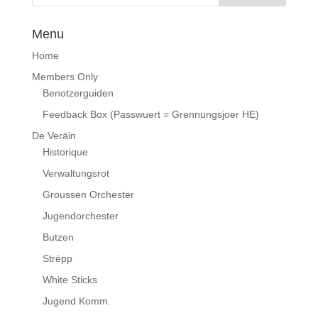
Menu
Home
Members Only
Benotzerguiden
Feedback Box (Passwuert = Grennungsjoer HE)
De Veräin
Historique
Verwaltungsrot
Groussen Orchester
Jugendorchester
Butzen
Strëpp
White Sticks
Jugend Komm.