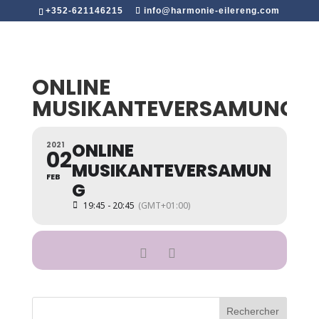
+352-621146215
info@harmonie-eilereng.com
ONLINE
MUSIKANTEVERSAMUNG
ONLINE
2021
02
MUSIKANTEVERSAMUN
FEB
G
19:45 - 20:45
(GMT+01:00)