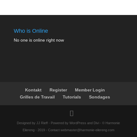
Who is Online
No one is online right now
Kontakt
Register
Member Login
Grilles de Travail
Tutorials
Sondages
Designed by JJ Rieff - Powered by WordPress and Divi - © Harmonie
Eilereng - 2019 - Contact webmaster@harmonie-eilereng.com