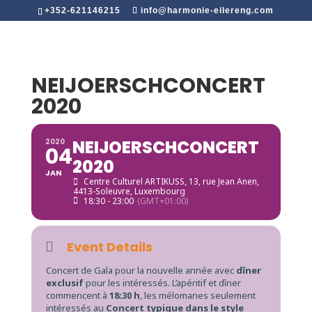
+352-621146215
info@harmonie-eilereng.com
NEIJOERSCHCONCERT
2020
NEIJOERSCHCONCERT
2020
04
2020
JAN
Centre Culturel ARTIKUSS
, 13, rue Jean Anen,
4413-Soleuvre, Luxembourg
18:30 - 23:00
(GMT+01:00)
Event Details
Concert de Gala pour la nouvelle année avec
dîner
exclusif
pour les intéressés. L’apéritif et dîner
commencent à
18:30 h
, les mélomanes seulement
intéressés au
Concert typique dans le style