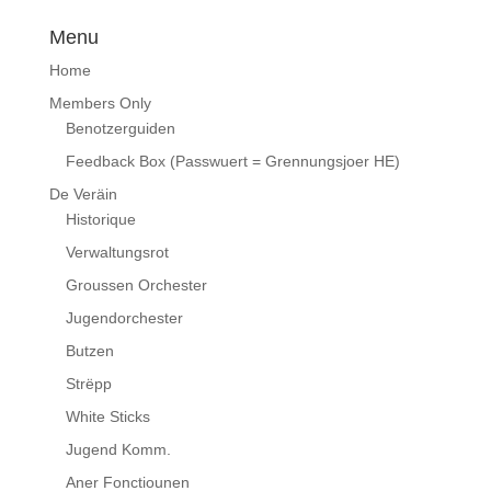
Menu
Home
Members Only
Benotzerguiden
Feedback Box (Passwuert = Grennungsjoer HE)
De Veräin
Historique
Verwaltungsrot
Groussen Orchester
Jugendorchester
Butzen
Strëpp
White Sticks
Jugend Komm.
Aner Fonctiounen