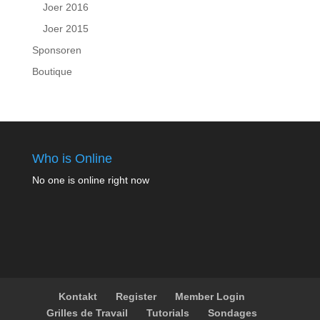
Joer 2016
Joer 2015
Sponsoren
Boutique
Who is Online
No one is online right now
Kontakt
Register
Member Login
Grilles de Travail
Tutorials
Sondages