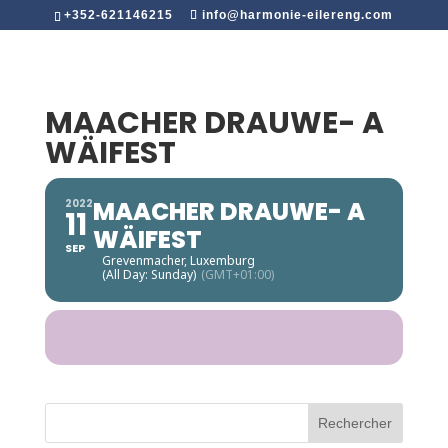
+352-621146215
info@harmonie-eilereng.com
MAACHER DRAUWE- A
WÄIFEST
MAACHER DRAUWE- A
2022
11
WÄIFEST
SEP
Grevenmacher, Luxemburg
(All Day: Sunday)
(GMT+01:00)