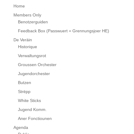
Home
Members Only
Benotzerguiden
Feedback Box (Passwuert = Grennungsjoer HE)
De Veräin
Historique
Verwaltungsrot
Groussen Orchester
Jugendorchester
Butzen
Strëpp
White Sticks
Jugend Komm.
Aner Fonctiounen
Agenda