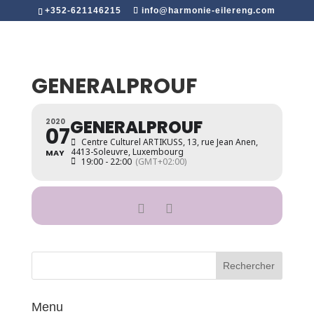
+352-621146215
info@harmonie-eilereng.com
GENERALPROUF
GENERALPROUF
2020
07
Centre Culturel ARTIKUSS
, 13, rue Jean Anen,
4413-Soleuvre, Luxembourg
MAY
19:00 - 22:00
(GMT+02:00)
Menu