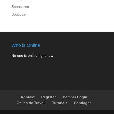
Sponsoren
Boutique
Who is Online
No one is online right now
Kontakt
Register
Member Login
Grilles de Travail
Tutorials
Sondages