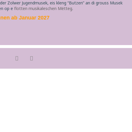
r Zolwer Jugendmusek, eis kleng “Butzen” an di grouss Musek
en op e
flotten musikaleschen Mëtteg
.
unen ab Januar 2027