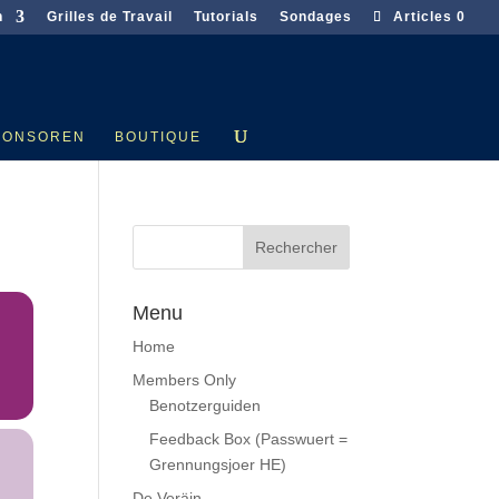
n
Grilles de Travail
Tutorials
Sondages
Articles 0
PONSOREN
BOUTIQUE
Menu
Home
Members Only
Benotzerguiden
Feedback Box (Passwuert =
Grennungsjoer HE)
De Veräin