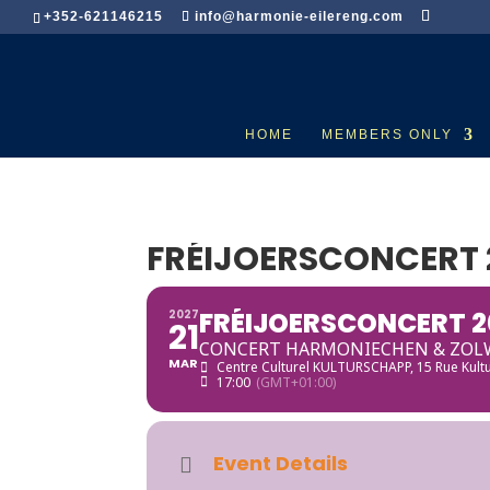
+352-621146215
info@harmonie-eilereng.com
HOME
MEMBERS ONLY
FRÉIJOERSCONCERT 
FRÉIJOERSCONCERT 2
2027
21
CONCERT HARMONIECHEN & ZOLW
MAR
Centre Culturel KULTURSCHAPP
, 15 Rue Kul
17:00
(GMT+01:00)
Event Details