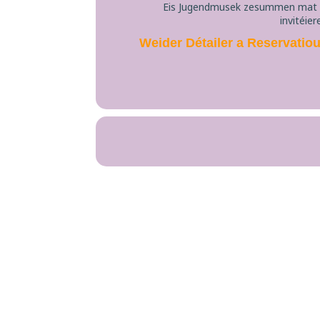
Eis Jugendmusek zesummen mat de
invitéier
Weider Détailer a Reservatio