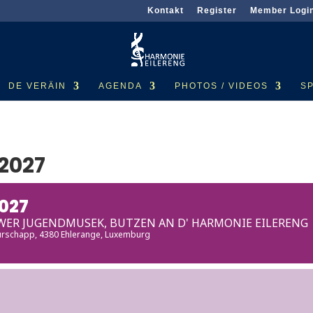
Kontakt
Register
Member Logi
DE VERÄIN
AGENDA
PHOTOS / VIDEOS
S
2027
027
ER JUGENDMUSEK, BUTZEN AN D' HARMONIE EILERENG
turschapp, 4380 Ehlerange, Luxemburg