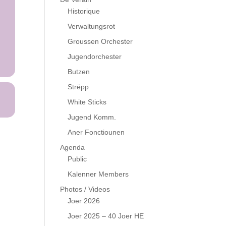
Historique
Verwaltungsrot
Groussen Orchester
Jugendorchester
Butzen
Strëpp
White Sticks
Jugend Komm.
Aner Fonctiounen
Agenda
Public
Kalenner Members
Photos / Videos
Joer 2026
Joer 2025 – 40 Joer HE