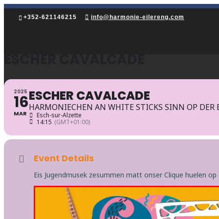
+352-621146215
info@harmonie-eilereng.com
ESCHER CAVALCADE
ESCHER CAVALCADE
2025
16
HARMONIECHEN AN WHITE STICKS SINN OP DER 
MAR
Esch-sur-Alzette
14:15
(GMT+01:00)
Event Details
Eis Jugendmusek zesummen matt onser Clique huelen op d