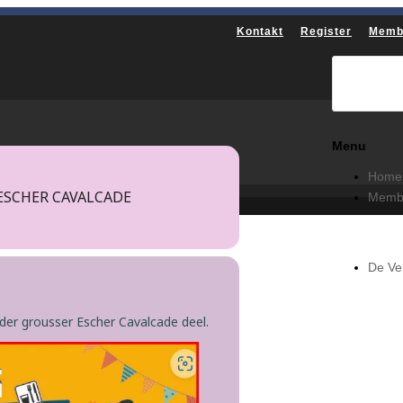
Kontakt
Register
Memb
Menu
Home
ESCHER CAVALCADE
Membe
De Ve
er grousser Escher Cavalcade deel.