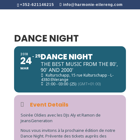
+352-621146215
info@harmonie-eilereng.com
DANCE NIGHT
DANCE NIGHT
2018
25
24
THE BEST MUSIC FROM THE 80',
MAR
90' AND 2000'
Kulturschapp
, 15 rue Kulturschapp - L-
4380 Ehlerange
21:00 - 03:00
(25)
(GMT+01:00)
Event Details
Soirée Oldies avec les DJs Aly et Ramon de
JeansGeneration
Nous vous invitons à la prochaine édition de notre
Dance Night. Prévente des tickets auprès des