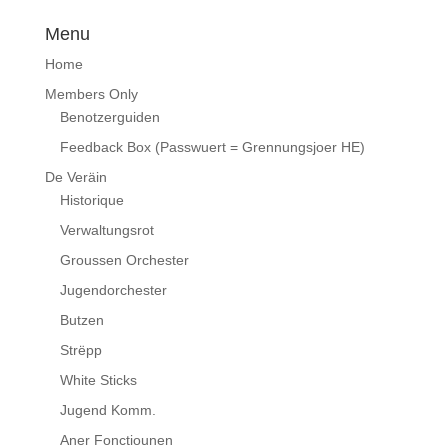
Menu
Home
Members Only
Benotzerguiden
Feedback Box (Passwuert = Grennungsjoer HE)
De Veräin
Historique
Verwaltungsrot
Groussen Orchester
Jugendorchester
Butzen
Strëpp
White Sticks
Jugend Komm.
Aner Fonctiounen