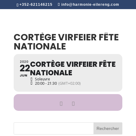
+352-621146215
info@harmonie-eilereng.com
CORTÈGE VIRFEIER FÊTE
NATIONALE
CORTÈGE VIRFEIER FÊTE
2020
22
NATIONALE
JUN
Soleuvre
20:00 - 21:30
(GMT+02:00)