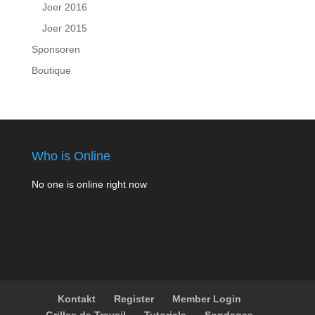
Joer 2016
Joer 2015
Sponsoren
Boutique
Who is Online
No one is online right now
Kontakt
Register
Member Login