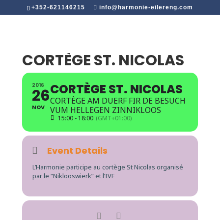
+352-621146215
info@harmonie-eilereng.com
CORTÈGE ST. NICOLAS
CORTÈGE ST. NICOLAS
2016
26
CORTÈGE AM DUERF FIR DE BESUCH
NOV
VUM HELLEGEN ZINNIKLOOS
15:00 - 18:00
(GMT+01:00)
Event Details
L’Harmonie participe au cortège St Nicolas organisé
par le “Niklooswierk” et l’IVE