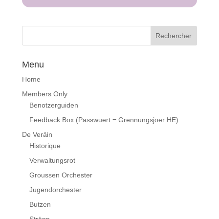
Menu
Home
Members Only
Benotzerguiden
Feedback Box (Passwuert = Grennungsjoer HE)
De Veräin
Historique
Verwaltungsrot
Groussen Orchester
Jugendorchester
Butzen