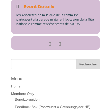
Event Details
les 4 sociétés de musique de la commune
participent à la parade militaire à l’occasion de la fête
nationale comme représentants de l’UGDA.
Menu
Home
Members Only
Benotzerguiden
Feedback Box (Passwuert = Grennungsjoer HE)