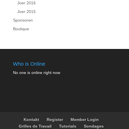
Joer 2016
Joer 2015
Sponsoren
Boutique
Who is Online
No one is online right now
Kontakt
Register
Member Login
Grilles de Travail
Tutorials
Sondages