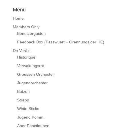
Menu
Home
Members Only
Benotzerguiden
Feedback Box (Passwuert = Grennungsjoer HE)
De Veräin
Historique
Verwaltungsrot
Groussen Orchester
Jugendorchester
Butzen
Strëpp
White Sticks
Jugend Komm.
Aner Fonctiounen