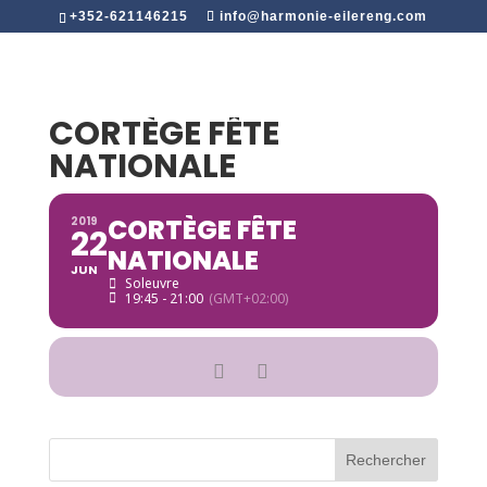
+352-621146215
info@harmonie-eilereng.com
CORTÈGE FÊTE
NATIONALE
CORTÈGE FÊTE
2019
22
NATIONALE
JUN
Soleuvre
19:45 - 21:00
(GMT+02:00)