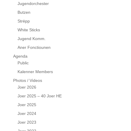
Jugendorchester
Butzen
Strëpp
White Sticks
Jugend Komm.
Aner Fonctiounen
Agenda
Public
Kalenner Members
Photos / Videos
Joer 2026
Joer 2025 – 40 Joer HE
Joer 2025
Joer 2024
Joer 2023