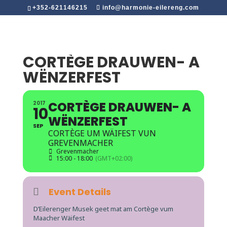
+352-621146215
info@harmonie-eilereng.com
CORTÈGE DRAUWEN- A
WËNZERFEST
CORTÈGE DRAUWEN- A
2017
10
WËNZERFEST
SEP
CORTÈGE UM WÄIFEST VUN
GREVENMACHER
Grevenmacher
15:00 - 18:00
(GMT+02:00)
Event Details
D’Eilerenger Musek geet mat am Cortège vum
Maacher Wäifest