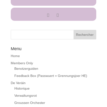
Menu
Home
Members Only
Benotzerguiden
Feedback Box (Passwuert = Grennungsjoer HE)
De Veräin
Historique
Verwaltungsrot
Groussen Orchester