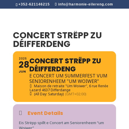
+352-621146215
info@harmonie-eilereng.com
CONCERT STRËPP ZU
DÉIFFERDENG
CONCERT STRËPP ZU
2025
28
DÉIFFERDENG
JUN
E CONCERT UM SUMMERFEST VUM
SENIORENHEEM "UM WOIWER"
Maison de retraite "Um Woiwer"
, 6 rue Renée
Lazard 4637 Differdange
(All Day: Saturday)
(GMT+02:00)
Event Details
Eis Strëpp spillt e Concert am Seniorenheem “um
Woiwer”