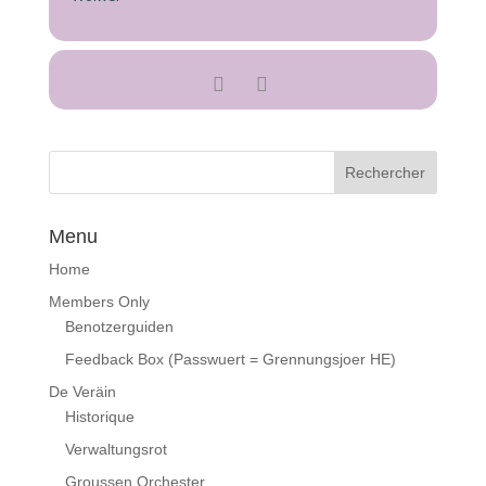
Menu
Home
Members Only
Benotzerguiden
Feedback Box (Passwuert = Grennungsjoer HE)
De Veräin
Historique
Verwaltungsrot
Groussen Orchester