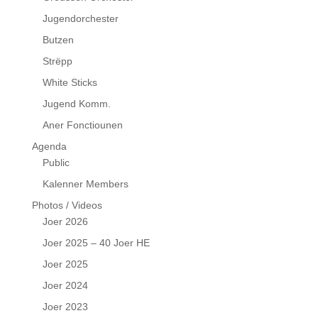
Jugendorchester
Butzen
Strëpp
White Sticks
Jugend Komm.
Aner Fonctiounen
Agenda
Public
Kalenner Members
Photos / Videos
Joer 2026
Joer 2025 – 40 Joer HE
Joer 2025
Joer 2024
Joer 2023