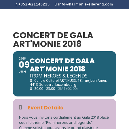
+352-621146215
info@harmonie-eilereng.com
CONCERT DE GALA
ART'MONIE 2018
CONCERT DE GALA
2018
09
ART'MONIE 2018
JUN
FROM HEROES & LEGENDS
Centre Culturel ARTIKUSS
, 13, rue Jean Anen,
4413-Soleuvre, Luxembourg
20:00 - 23:00
(GMT+02:00)
Event Details
Nous vous invitons cordialement au Gala 2018 placé
sous le thème “From heroes and legends”.
Comme soliste nous avons le grand plaisir de