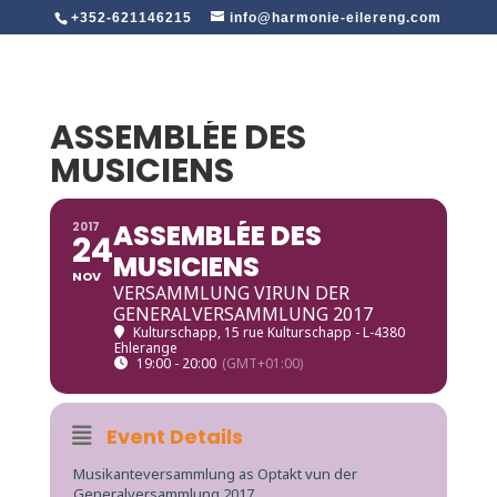
+352-621146215
info@harmonie-eilereng.com
ASSEMBLÉE DES
MUSICIENS
ASSEMBLÉE DES
2017
24
MUSICIENS
NOV
VERSAMMLUNG VIRUN DER
GENERALVERSAMMLUNG 2017
Kulturschapp
, 15 rue Kulturschapp - L-4380
Ehlerange
19:00 - 20:00
(GMT+01:00)
Event Details
Musikanteversammlung as Optakt vun der
Generalversammlung 2017