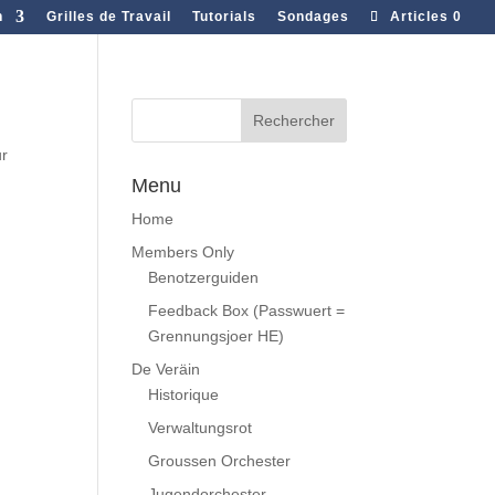
n
Grilles de Travail
Tutorials
Sondages
Articles 0
ur
Menu
Home
Members Only
Benotzerguiden
Feedback Box (Passwuert =
Grennungsjoer HE)
De Veräin
Historique
Verwaltungsrot
Groussen Orchester
Jugendorchester