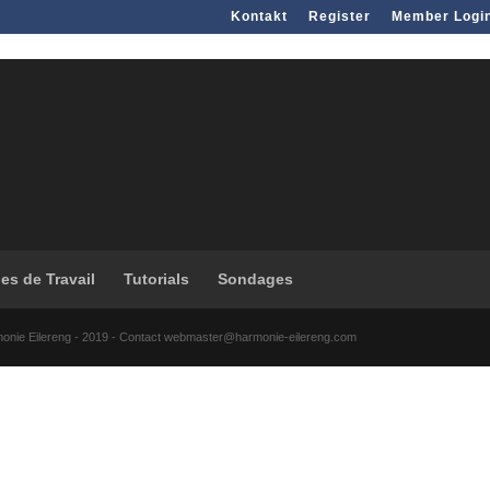
Kontakt
Register
Member Logi
les de Travail
Tutorials
Sondages
monie Eilereng - 2019 - Contact webmaster@harmonie-eilereng.com