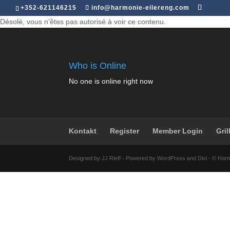
+352-621146215
info@harmonie-eilereng.com
Désolé, vous n’êtes pas autorisé à voir ce contenu.
Who is Online
No one is online right now
Kontakt
Register
Member Login
Gril
Designed by JJ Rieff - Powered by WordPress and Divi - © Har