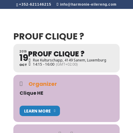
+352-621146215
info@harmonie-eilereng.com
PROUF CLIQUE ?
PROUF CLIQUE ?
2019
19
Rue Kulturschapp, 4149 Sanem, Luxemburg
14:15 - 16:00
(GMT+02:00)
OCT
Organizer
Clique HE
LEARN MORE