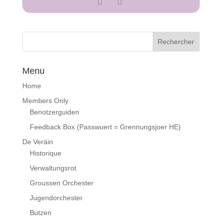
Menu
Home
Members Only
Benotzerguiden
Feedback Box (Passwuert = Grennungsjoer HE)
De Veräin
Historique
Verwaltungsrot
Groussen Orchester
Jugendorchester
Butzen