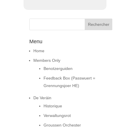
Menu
Home
Members Only
Benotzerguiden
Feedback Box (Passwuert =
Grennungsjoer HE)
De Veräin
Historique
Verwaltungsrot
Groussen Orchester