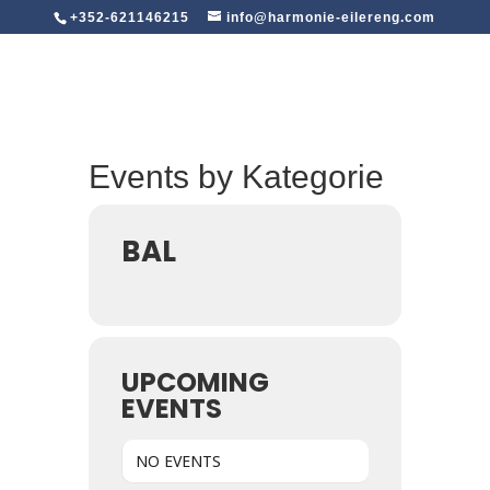
+352-621146215
info@harmonie-eilereng.com
Events by Kategorie
BAL
UPCOMING
EVENTS
NO EVENTS