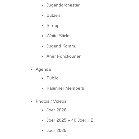
Jugendorchester
Butzen
Strëpp
White Sticks
Jugend Komm.
Aner Fonctiounen
Agenda
Public
Kalenner Members
Photos / Videos
Joer 2026
Joer 2025 – 40 Joer HE
Joer 2025