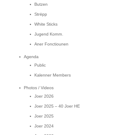
Butzen
Strëpp
White Sticks
Jugend Komm.
Aner Fonctiounen
Agenda
Public
Kalenner Members
Photos / Videos
Joer 2026
Joer 2025 – 40 Joer HE
Joer 2025
Joer 2024