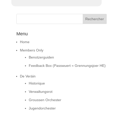
Menu
Home
Members Only
Benotzerguiden
Feedback Box (Passwuert = Grennungsjoer HE)
De Veräin
Historique
Verwaltungsrot
Groussen Orchester
Jugendorchester