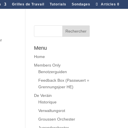
n
Grilles de Travail
Tutorials
Sondages
Articles 0
ur
Menu
Home
Members Only
Benotzerguiden
Feedback Box (Passwuert =
Grennungsjoer HE)
De Veräin
Historique
Verwaltungsrot
Groussen Orchester
Jugendorchester