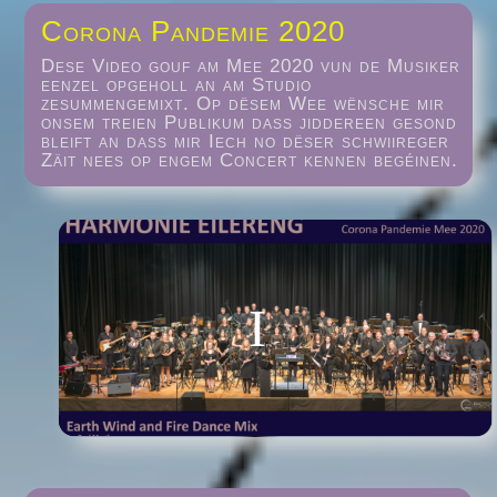
Corona Pandemie 2020
Dese Video gouf am Mee 2020 vun de Musiker
eenzel opgeholl an am Studio
zesummengemixt. Op dësem Wee wënsche mir
onsem treien Publikum dass jiddereen gesond
bleift an dass mir Iech no dëser schwiireger
Zäit nees op engem Concert kennen begéinen.