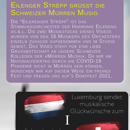
Eilenger Strëpp grüsst die
Schweizer Mürren Musig
Die “Eilerenger Strëpp” ist das
Stimmungsorchester der Harmonie Eilereng
as.b.l. Die zwei Musikstücke dieses Videos
wurden von den 16 Musikern des Orchesters
einzeln zuhause aufgenommen und im Studio
gemixt. Das Video steht für eine liebe
Grussbotschaft an unsere Schweizer
Kollegen der «Mürren Musig». Da wir am
Nationalfeiertag durch die COVID-19
Pandemie nicht in Mürren sein können,
wünschen wir auf diesem Wege ein frohes
Fest und freuen uns auf’s Dorffest 2021.