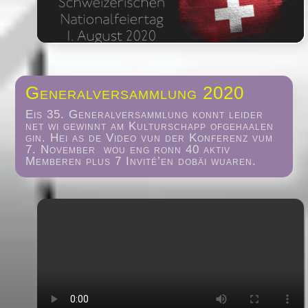
Generalversammlung 2020
Eis 35. Generalversammlung konnt leider
net wi gewinnt am Kulturschapp ofgehaalen
gin. Hei as de Video vun der Konferenz vum
7. November wou eng ronn 40 aktiv
Memberen plus 7 Invité’en dobäi wuaren.