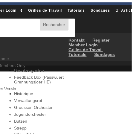
er Login
Grilles de Travail
Tutorials
Sondages
Articl
Kontakt
Register
Member Login
Grilles de Travail
Tutorials
Sondages
Home
embers Only
Benotzerguiden
Feedback Box (Passwuert =
Grennungsjoer HE)
e Veräin
Historique
Verwaltungsrot
Groussen Orchester
Jugendorchester
Butzen
Strëpp