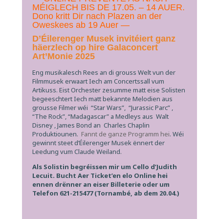
MÉIGLECH BIS DE 17.05. – 14 AUER.
Dono kritt Dir nach Plazen an der
Oweskees ab 19 Auer —
D’Éilerenger Musek invitéiert ganz
häerzlech op hire Galaconcert
Art’Monie 2025
Eng musikalesch Rees an di grouss Welt vun der
Filmmusek erwaart Iech am Concertssall vum
Artikuss. Eist Orchester zesumme matt eise Solisten
begeeschtert Iech matt bekannte Melodien aus
grousse Filmer wéi “Star Wars”, “Jurassic Parc” ,
“The Rock”, “Madagascar” a Medleys aus Walt
Disney , James Bond an Charles Chaplin
Produktiounen.
Fannt de ganze Programm hei
. Wéi
gewinnt steet d’Éilerenger Musek ënnert der
Leedung vum Claude Weiland.
Als Solistin begréissen mir um Cello d’Judith
Lecuit.
Bucht Aer Ticket’en elo Online hei
ennen drënner an eiser Billeterie oder um
Telefon 621-215477 (Tornambé, ab dem 20.04.)