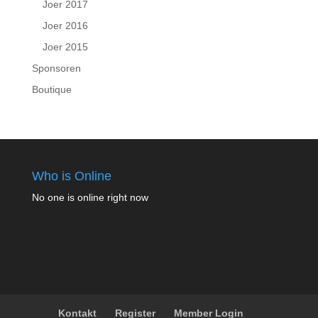
Joer 2017
Joer 2016
Joer 2015
Sponsoren
Boutique
Who is Online
No one is online right now
Kontakt
Register
Member Login