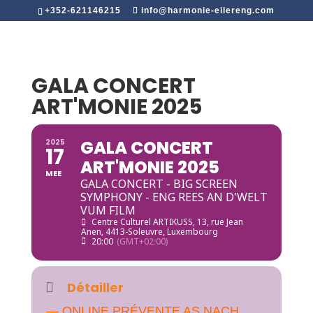
+352-621146215
info@harmonie-eilereng.com
GALA CONCERT
ART'MONIE 2025
GALA CONCERT
2025
17
ART'MONIE 2025
MEE
GALA CONCERT - BIG SCREEN
SYMPHONY - ENG REES AN D'WELT
VUM FILM
Centre Culturel ARTIKUSS
, 13, rue Jean
Anen, 4413-Soleuvre, Luxembourg
20:00
(GMT+02:00)
Détailler
— ONLINE PRÉVENTE AS NACH