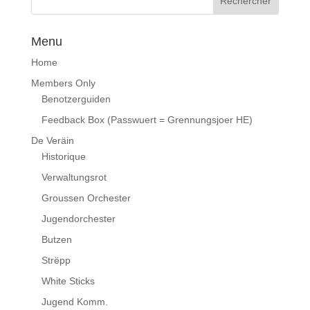
Menu
Home
Members Only
Benotzerguiden
Feedback Box (Passwuert = Grennungsjoer HE)
De Veräin
Historique
Verwaltungsrot
Groussen Orchester
Jugendorchester
Butzen
Strëpp
White Sticks
Jugend Komm.