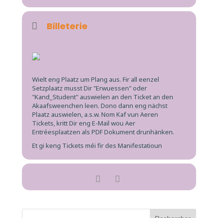
Billeterie
Wielt eng Plaatz um
Plang
aus. Fir all
eenzel
Setzplaatz
musst Dir "Erwuessen" oder
"Kand_Student" auswielen an den Ticket an den
Akaafsweenchen
leen. Dono dann eng nächst
Plaatz auswielen, a.s.w. Nom Kaf vun Aeren
Tickets, kritt Dir eng E-Mail wou Aer
Entréesplaatzen als PDF Dokument drunhänken.
Et gi keng Tickets méi fir des Manifestatioun