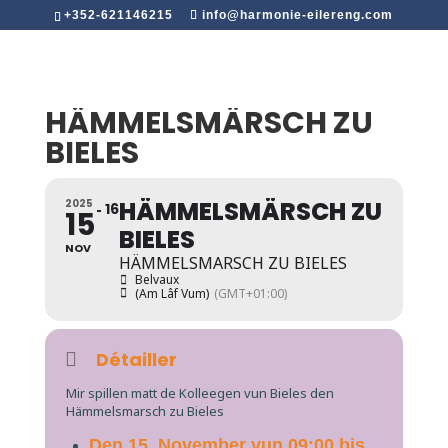
+352-621146215
info@harmonie-eilereng.com
HÄMMELSMÄRSCH ZU
BIELES
HÄMMELSMÄRSCH ZU
2025
16
15
BIELES
NOV
HÄMMELSMARSCH ZU BIELES
Belvaux
(Am Lâf Vum)
(GMT+01:00)
Détailler
Mir spillen matt de Kolleegen vun Bieles den
Hämmelsmarsch zu Bieles
Den 15. November vun 09:00 bis