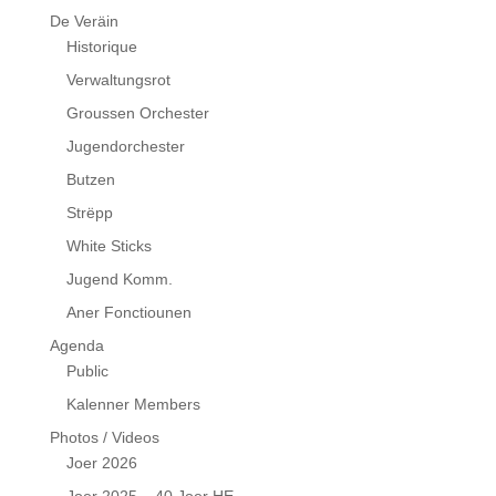
De Veräin
Historique
Verwaltungsrot
Groussen Orchester
Jugendorchester
Butzen
Strëpp
White Sticks
Jugend Komm.
Aner Fonctiounen
Agenda
Public
Kalenner Members
Photos / Videos
Joer 2026