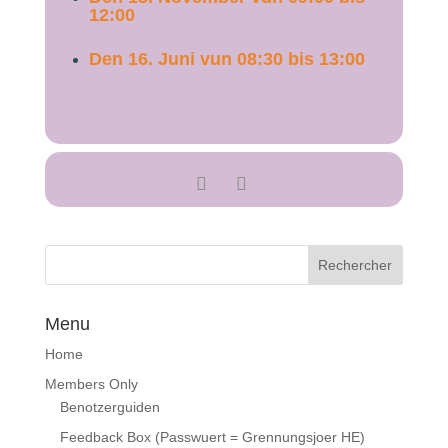
12:00
Den 16. Juni vun 08:30 bis 13:00
Menu
Home
Members Only
Benotzerguiden
Feedback Box (Passwuert = Grennungsjoer HE)